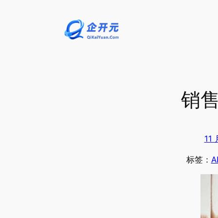
跳
至
内
容
销
11 
标签：
A