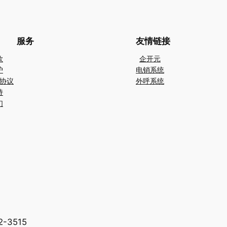
服务
友情链接
款
企开元
护
电销系统
协议
外呼系统
持
们
-3515