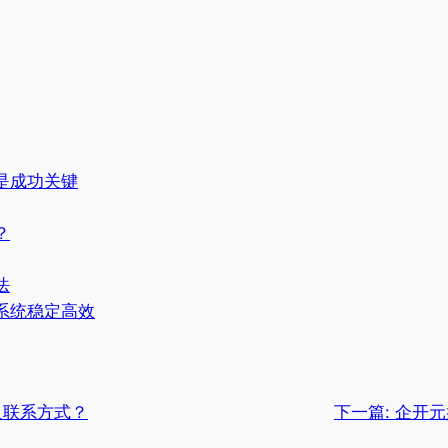
是成功关键
？
法
系统稳定高效
及联系方式？
下一篇:
企开元