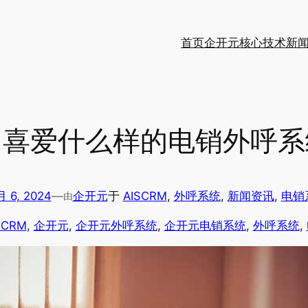
首页
企开元
核心技术
新
售喜爱什么样的电销外呼系
月 6, 2024
—
企开元
于
AISCRM
, 
外呼系统
, 
新闻资讯
, 
电销
由
ICRM
, 
企开元
, 
企开元外呼系统
, 
企开元电销系统
, 
外呼系统
, 