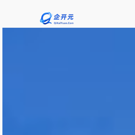
跳
至
内
容