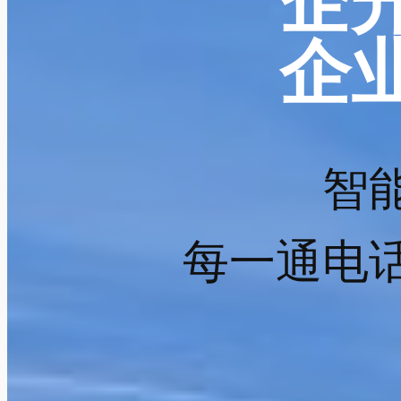
企
企
智
每一通电