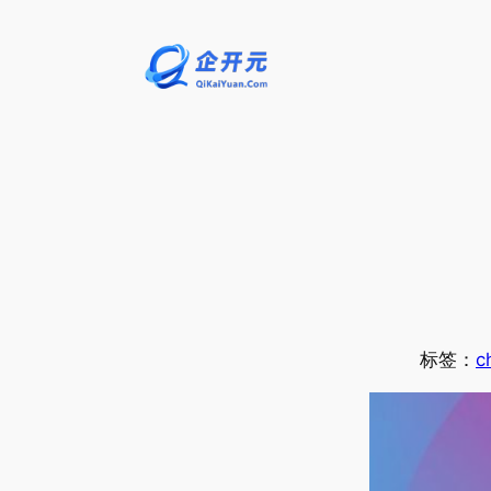
跳
至
内
容
标签：
c