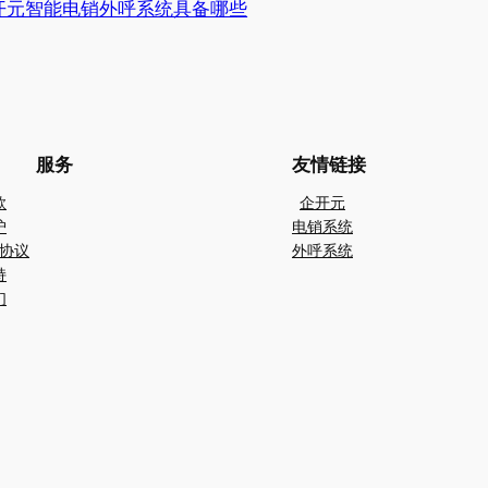
开元智能电销外呼系统具备哪些
服务
友情链接
款
企开元
护
电销系统
协议
外呼系统
持
们