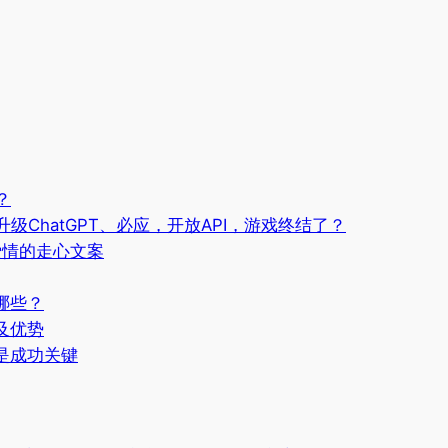
？
级ChatGPT、必应，开放API，游戏终结了？
于爱情的走心文案
哪些？
及优势
是成功关键